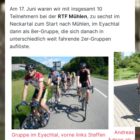
Am 17. Juni waren wir mit insgesamt 10
Teilnehmern bei der
RTF Mühlen
, zu sechst im
Neckartal zum Start nach Mühlen, im Eyachtal
dann als 8er-Gruppe, die sich danach in
unterschiedlich weit fahrende 2er-Gruppen
auflöste.
Andreas Sc
Gruppe im Eyachtal, vorne links Steffen
fuhren als a