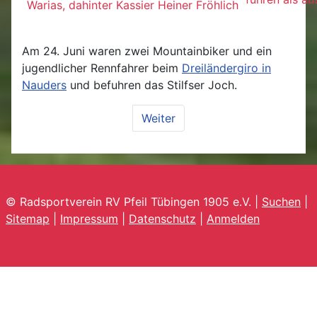
Warias, dahinter Kassier Heiner Fröhlich
Am 24. Juni waren zwei Mountainbiker und ein
jugendlicher Rennfahrer beim
Dreiländergiro in
Nauders
und befuhren das Stilfser Joch.
Weiter
© Radsportverein RV Pfeil Tübingen 1905 e.V. |
Suchen
|
Sitemap
|
Impressum
|
Datenschutz
|
Anmelden