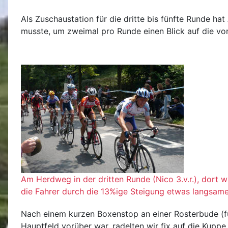
Als Zuschaustation für die dritte bis fünfte Runde h
musste, um zweimal pro Runde einen Blick auf die vo
Am Herdweg in der dritten Runde (Nico 3.v.r.), dort 
die Fahrer durch die 13%ige Steigung etwas langsam
Nach einem kurzen Boxenstop an einer Rosterbude (für
Hauptfeld vorüber war, radelten wir fix auf die Ku