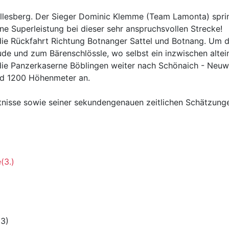
Killesberg. Der Sieger Dominic Klemme (Team Lamonta) spri
ne Superleistung bei dieser sehr anspruchsvollen Strecke!
ie Rückfahrt Richtung Botnanger Sattel und Botnang. Um die
de und zum Bärenschlössle, wo selbst ein inzwischen altei
 die Panzerkaserne Böblingen weiter nach Schönaich - Neuw
nd 1200 Höhenmeter an.
nntnisse sowie seiner sekundengenauen zeitlichen Schätzun
(3.)
23)