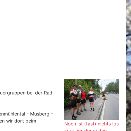
auergruppen bei der Rad
enmühlental - Musberg -
en wir dort beim
Noch ist (fast) nichts los
kurz vor der ersten