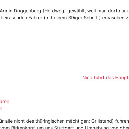
at Armin Doggenburg (Herdweg) gewählt, weil man dort nur e
rbeirasenden Fahrer (mit einem 39iger Schnitt) erhaschen 
Nico führt das Hauptf
waren
er
 alle nicht des thüringischen mächtigen: Grillstand) fuhre
ppe vom Birkenkopf, um uns Stuttgart und Umgebung von ob