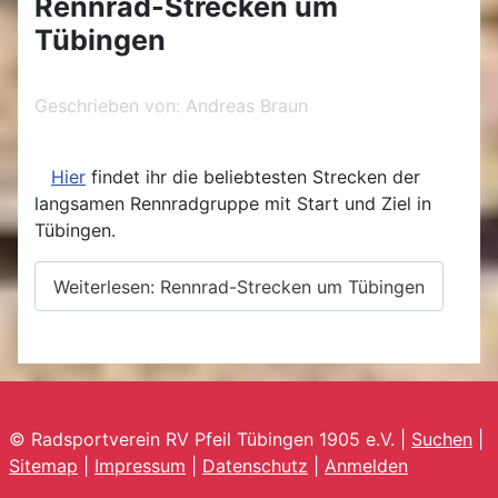
Rennrad-Strecken um
Tübingen
Geschrieben von:
Andreas Braun
Hier
findet ihr die beliebtesten Strecken der
langsamen Rennradgruppe mit Start und Ziel in
Tübingen.
Weiterlesen: Rennrad-Strecken um Tübingen
© Radsportverein RV Pfeil Tübingen 1905 e.V. |
Suchen
|
Sitemap
|
Impressum
|
Datenschutz
|
Anmelden