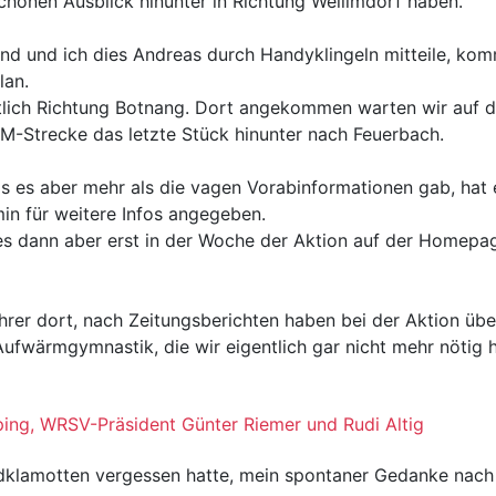
chönen Ausblick hinunter in Richtung Weilimdorf haben.
d und ich dies Andreas durch Handyklingeln mitteile, ko
lan.
lich Richtung Botnang. Dort angekommen warten wir auf di
WM-Strecke das letzte Stück hinunter nach Feuerbach.
s es aber mehr als die vagen Vorabinformationen gab, hat 
in für weitere Infos angegeben.
es dann aber erst in der Woche der Aktion auf der Homepa
hrer dort, nach Zeitungsberichten haben bei der Aktion ü
fwärmgymnastik, die wir eigentlich gar nicht mehr nötig h
ing, WRSV-Präsident Günter Riemer und Rudi Altig
 Radklamotten vergessen hatte, mein spontaner Gedanke nach