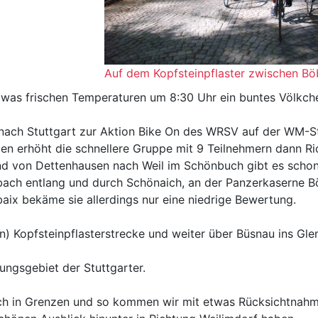
Auf dem Kopfsteinpflaster zwischen Bö
twas frischen Temperaturen um 8:30 Uhr ein buntes Völkch
nach Stuttgart zur Aktion Bike On des WRSV auf der WM-St
n erhöht die schnellere Gruppe mit 9 Teilnehmern dann R
 und von Dettenhausen nach Weil im Schönbuch gibt es scho
ach entlang und durch Schönaich, an der Panzerkaserne Böb
aix bekäme sie allerdings nur eine niedrige Bewertung.
n) Kopfsteinpflasterstrecke und weiter über Büsnau ins Gl
ungsgebiet der Stuttgarter.
 noch in Grenzen und so kommen wir mit etwas Rücksichtnah