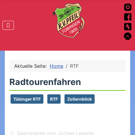
Aktuelle Seite:
Home
RTF
Radtourenfahren
Tübinger RTF
RTF
Zollernblick
Geschrieben von:
Jochen Leissner