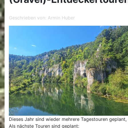
Geschrieben von:
Armin Huber
Dieses Jahr sind wieder mehrere Tagestouren geplant
Als nächste Touren sind geplant: