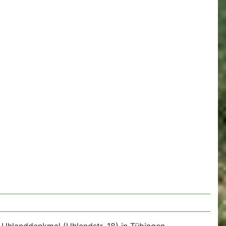
 Uhlanddenkmal (Uhlandstr. 18) in Tübingen.