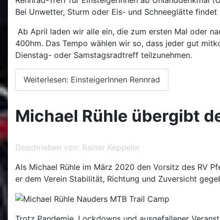
Bei Unwetter, Sturm oder Eis- und Schneeglätte findet k
Ab April laden wir alle ein, die zum ersten Mal oder 
400hm. Das Tempo wählen wir so, dass jeder gut mitko
Dienstag- oder Samstagsradtreff teilzunehmen.
Weiterlesen: EinsteigerInnen Rennrad
Michael Rühle übergibt de
Geschrieben von:
Rainer Keppeler
Als Michael Rühle im März 2020 den Vorsitz des RV Pf
er dem Verein Stabilität, Richtung und Zuversicht geg
Trotz Pandemie, Lockdowns und ausgefallener Veransta