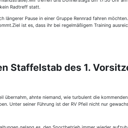
ein Radtreff statt.
nach längerer Pause in einer Gruppe Rennrad fahren möchte
mmt.Ziel ist es, dass ihr bei regelmäßigem Training ausre
n Staffelstab des 1. Vorsit
eil übernahm, ahnte niemand, wie turbulent die kommenden
eben. Unter seiner Führung ist der RV Pfeil nicht nur gewa
ltungen gelang es, den Sportbetrieb immer wieder aufzuba