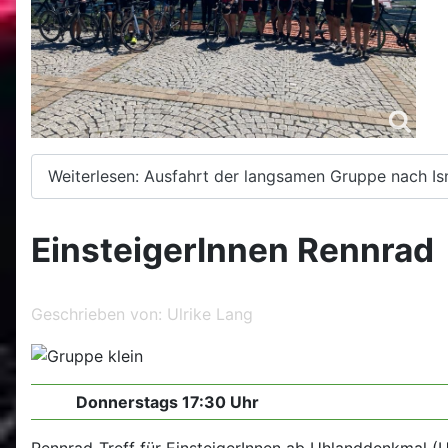
Weiterlesen: Ausfahrt der langsamen Gruppe nach Is
EinsteigerInnen Rennrad
Geschrieben von:
Ulrike Lang
Donnerstags 17:30 Uhr
Rennrad-Treff für EinsteigerInnen ab Uhlanddenkmal (