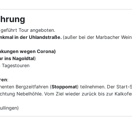
ührung
 geführt Tour angeboten.
nkmal in der Uhlandstraße.
(außer bei der Marbacher Wein
änkungen wegen Corona)
r ins Nagoldtal
)
s Tagestouren
ren
:
nenten Bergzeitfahren (
Stoppomat
) teilnehmen. Der Start
htung Nebelhöhle. Vom Ziel wieder zurück bis zur Kalkofe
ullingen)