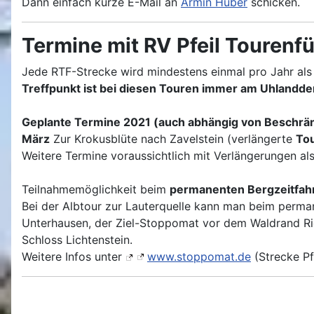
Dann einfach kurze E-Mail an
Armin Huber
schicken.
Termine mit RV Pfeil Tourenf
Jede RTF-Strecke wird mindestens einmal pro Jahr als
Treffpunkt ist bei diesen Touren immer am Uhlandde
Geplante Termine 2021 (auch abhängig von Beschr
März
Zur Krokusblüte nach Zavelstein (verlängerte
Tou
Weitere Termine voraussichtlich mit Verlängerungen al
Teilnahmemöglichkeit beim
permanenten Bergzeitfah
Bei der Albtour zur Lauterquelle kann man beim perma
Unterhausen, der Ziel-Stoppomat vor dem Waldrand Ric
Schloss Lichtenstein.
Weitere Infos unter
www.stoppomat.de
(Strecke Pf