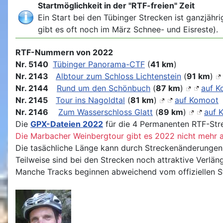
Startmöglichkeit in der "RTF-freien" Zeit
Ein Start bei den Tübinger Strecken ist ganzjähri
gibt es oft noch im März Schnee- und Eisreste).
RTF-Nummern von 2022
Nr. 5140
Tübinger Panorama-CTF
(
41 km
)
Nr. 2143
Albtour zum Schloss Lichtenstein
(
91 km
)
Nr.
2144
Rund um den Schönbuch
(
87 km
)
auf K
Nr. 2145
Tour ins Nagoldtal
(
81 km
)
auf Komoot
Nr.
2146
Zum Wasserschloss Glatt
(
89 km
)
auf 
Die
GPX-Dateien 2022
für die 4 Permanenten RTF-Str
Die Marbacher Weinbergtour gibt es 2022 nicht mehr 
Die tasächliche Länge kann durch Streckenänderungen 
Teilweise sind bei den Strecken noch attraktive Verlä
Manche Tracks beginnen abweichend vom offiziellen S