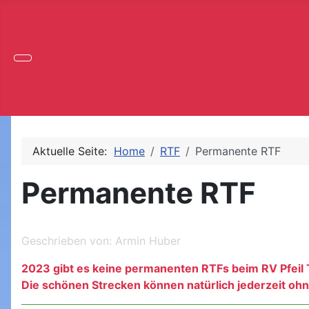
Aktuelle Seite:
Home
RTF
Permanente RTF
Permanente RTF
Geschrieben von:
Armin Huber
2023 gibt es keine permanenten RTFs beim RV Pfeil 
Die schönen Strecken können natürlich jederzeit o