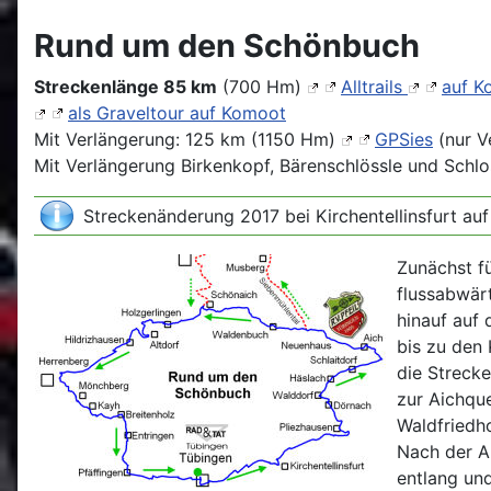
Rund um den Schönbuch
Streckenlänge 85 km
(700 Hm)
Alltrails
auf K
als Graveltour auf Komoot
Mit Verlängerung: 125 km (1150 Hm)
GPSies
(nur V
Mit Verlängerung Birkenkopf, Bärenschlössle und Schl
Streckenänderung 2017 bei Kirchentellinsfurt a
Zunächst f
flussabwär
hinauf auf 
bis zu den
die Streck
zur Aichqu
Waldfriedho
Nach der A
entlang und