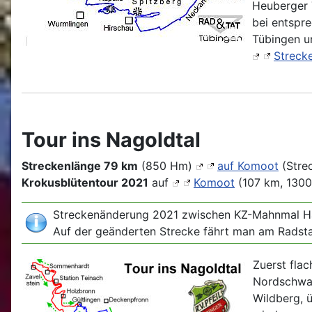
Heuberger 
bei entspr
Tübingen u
Strecke
Tour ins Nagoldtal
Streckenlänge 79 km
(850 Hm)
auf Komoot
(Stre
Krokusblütentour 2021
auf
Komoot
(107 km, 130
Streckenänderung 2021
zwischen KZ-Mahnmal Hai
Auf der geänderten Strecke fährt man am Radsta
Zuerst fla
Nordschwar
Wildberg, 