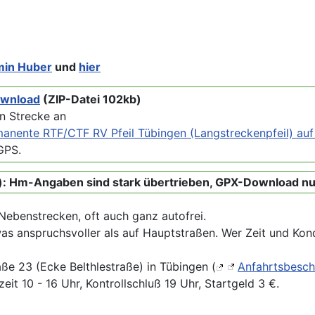
min Huber
und
hier
wnload
(ZIP-Datei 102kb)
en Strecke an
nente RTF/CTF RV Pfeil Tübingen (Langstreckenpfeil) auf A
GPS.
n): Hm-Angaben sind stark übertrieben, GPX-Download n
Nebenstrecken, oft auch ganz autofrei.
as anspruchsvoller als auf Hauptstraßen. Wer Zeit und Kond
ße 23 (Ecke Belthlestraße) in Tübingen (
Anfahrtsbesch
t 10 - 16 Uhr, Kontrollschluß 19 Uhr, Startgeld 3 €.