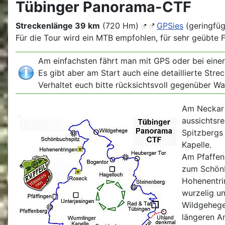
Tübinger Panorama-CTF
Streckenlänge 39 km
(720 Hm)
GPSies
(geringfü
Für die Tour wird ein MTB empfohlen, für sehr geübte 
Am einfachsten fährt man mit GPS oder bei einer
Es gibt aber am Start auch eine detaillierte Str
Verhaltet euch bitte rücksichtsvoll gegenüber W
Am Neckar 
aussichtsr
Spitzbergs 
Kapelle.
Am Pfaffenb
zum Schönb
Hohenentri
wurzelig u
Wildgehege 
längeren An