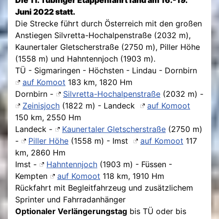
Die 11. Tübinger Etappenfahrt fand am 16.-19.
Juni 2022 statt.
Die Strecke führt durch Österreich mit den großen
Anstiegen Silvretta-Hochalpenstraße (2032 m),
Kaunertaler Gletscherstraße (2750 m), Piller Höhe
(1558 m) und Hahntennjoch (1903 m).
TÜ - Sigmaringen - Höchsten - Lindau - Dornbirn
auf Komoot
183 km, 1820 Hm
Dornbirn -
Silvretta-Hochalpenstraße
(2032 m) -
Zeinisjoch
(1822 m) - Landeck
auf Komoot
150 km, 2550 Hm
Landeck -
Kaunertaler Gletscherstraße
(2750 m)
-
Piller Höhe
(1558 m) - Imst
auf Komoot
117
km, 2860 Hm
Imst -
Hahntennjoch
(1903 m) - Füssen -
Kempten
auf Komoot
118 km, 1910 Hm
Rückfahrt mit Begleitfahrzeug und zusätzlichem
Sprinter und Fahrradanhänger
Optionaler Verlängerungstag
bis TÜ oder bis