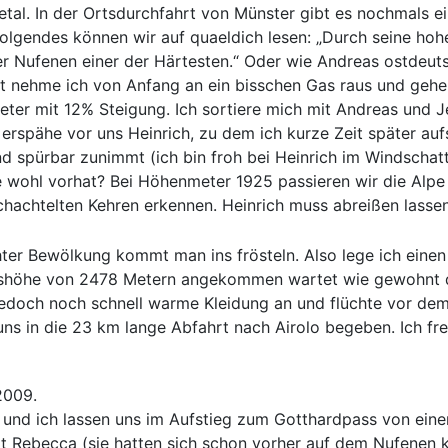
tal. In der Ortsdurchfahrt von Münster gibt es nochmals ein
Folgendes können wir auf quaeldich lesen: „Durch seine hoh
 der Nufenen einer der Härtesten.“ Oder wie Andreas ostde
rnt nehme ich von Anfang an ein bisschen Gas raus und geh
eter mit 12% Steigung. Ich sortiere mich mit Andreas und
erspähe vor uns Heinrich, zu dem ich kurze Zeit später auf
d spürbar zunimmt (ich bin froh bei Heinrich im Windscha
 wohl vorhat? Bei Höhenmeter 1925 passieren wir die Alpe L
achtelten Kehren erkennen. Heinrich muss abreißen lassen 
hter Bewölkung kommt man ins frösteln. Also lege ich eine
asshöhe von 2478 Metern angekommen wartet wie gewohnt d
 jedoch noch schnell warme Kleidung an und flüchte vor de
ns in die 23 km lange Abfahrt nach Airolo begeben. Ich fr
2009.
 und ich lassen uns im Aufstieg zum Gotthardpass von einer
it Rebecca (sie hatten sich schon vorher auf dem Nufenen 