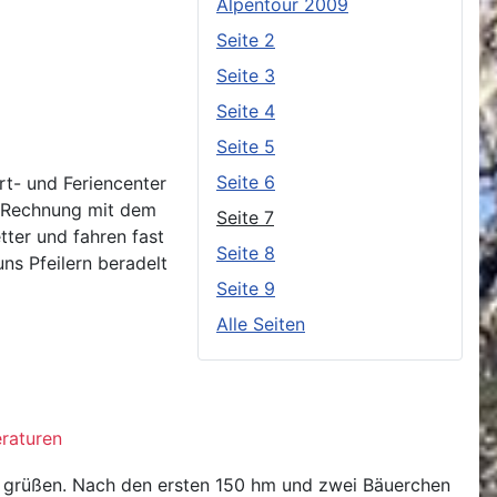
Alpentour 2009
Seite 2
Seite 3
Seite 4
Seite 5
Seite 6
t- und Feriencenter
e Rechnung mit dem
Seite 7
tter und fahren fast
Seite 8
ns Pfeilern beradelt
Seite 9
Alle Seiten
raturen
r grüßen. Nach den ersten 150 hm und zwei Bäuerchen