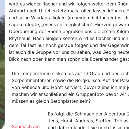
wird es wieder flacher und wir folgen weiter dem Rhône
Abfahrt nach Ulrichen letztmals rollen lassen können. 
und seine Windanfälligkeit (in beiden Richtungen) ist
sagen pflegte, „ener von´n eglichsten“. Hiervon gewa
Überquerung der Rhône begrüßen uns die ersten Kilom
Rhythmus. Nach einigen Kehren wird es flacher und ich 
dem Tal fast nur noch gerade folgen und der Gegenwin
ist auch die Gruppe vor uns zu sehen, was Georg heute
Blick nach oben kann man schon die übereinander gesch
Die Temperaturen sinken bis auf 13 Grad und bei leic
Serpentinenfahren sowie die Bergkulisse. Auf der P
von Rebecca und Horst serviert. Zuvor ziehe ich mir
machen wir anschließend ein Gruppenfoto bevor wir u
müssen es gleich Betonplatten sein?
Es folgt die Schmach der Alpentour 
Jens, Horst, Andreas, Steffen, Tobias
Schmach am
und dabei plaudert sie noch lässig m