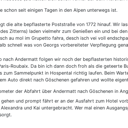
e schon seit einigen Tagen in den Alpen unterwegs ist.
egt die alte bepflasterte Poststraße von 1772 hinauf. Wir las
l des Zitterns) laden vielmehr zum Genießen ein und bei d
 musch au mol im Grupetto fahra, desch isch vei voll endsch
b schnell was von Georgs vorbereiteter Verpflegung gena
b nach Andermatt folgen wir noch der bepflasterten histori
ris-Roubaix. Da bin ich dann doch froh als die geteerte B
s zum Sammelpunkt in Hospental richtig laufen. Beim Warte
dem Auto direkt nach Göschenen gefahren und wollte eigen
ometer der Abfahrt über Andermatt nach Göschenen in Angr
g gehen und prompt fährt er an der Ausfahrt zum Hotel vorb
 Alexandra und Kai untergebracht. Wer mal einen Ausgangsp
sorgt.