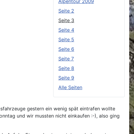
Alpentour 2009
Seite 2
Seite 3
Seite 4
Seite 5
Seite 6
Seite 7
Seite 8
Seite 9
Alle Seiten
sfahrzeuge gestern ein wenig spät eintrafen wollte
nntag und wir mussten nicht einkaufen :-), also ging