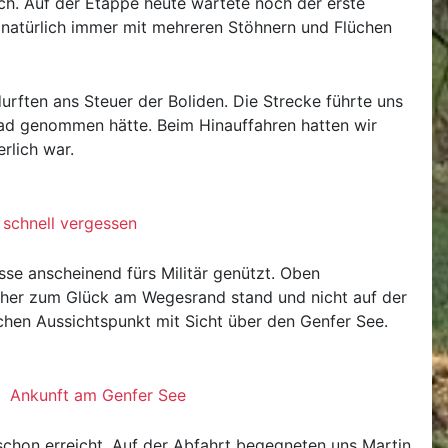
sch. Auf der Etappe heute wartete noch der erste
 natürlich immer mit mehreren Stöhnern und Flüchen
rften ans Steuer der Boliden. Die Strecke führte uns
grad genommen hätte. Beim Hinauffahren hatten wir
rlich war.
 schnell vergessen
sse anscheinend fürs Militär genützt. Oben
her zum Glück am Wegesrand stand und nicht auf der
chen Aussichtspunkt mit Sicht über den Genfer See.
Ankunft am Genfer See
chon erreicht. Auf der Abfahrt begegneten uns Martin