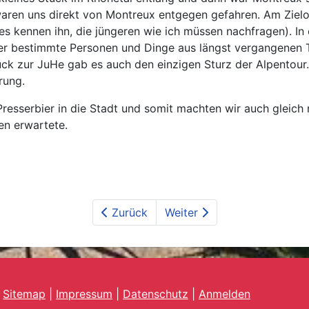
waren uns direkt von Montreux entgegen gefahren. Am Ziel
htes kennen ihn, die jüngeren wie ich müssen nachfragen). 
er bestimmte Personen und Dinge aus längst vergangenen T
rück zur JuHe gab es auch den einzigen Sturz der Alpentour.
rung.
resserbier in die Stadt und somit machten wir auch gleich
en erwartete.
Zurück
Weiter
|
Sitemap
|
Impressum
|
Datenschutz
|
Anmelden