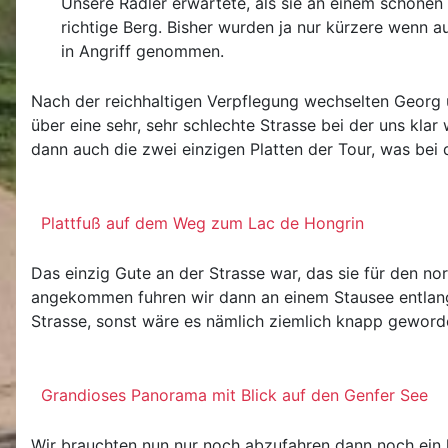
Unsere Radler erwartete, als sie an einem schönen 
richtige Berg. Bisher wurden ja nur kürzere wenn 
in Angriff genommen.
Nach der reichhaltigen Verpflegung wechselten Georg 
über eine sehr, sehr schlechte Strasse bei der uns kl
dann auch die zwei einzigen Platten der Tour, was be
Plattfuß auf dem Weg zum Lac de Hongrin
Das einzig Gute an der Strasse war, das sie für den no
angekommen fuhren wir dann an einem Stausee entlan
Strasse, sonst wäre es nämlich ziemlich knapp geworde
Grandioses Panorama mit Blick auf den Genfer See
Wir brauchten nun nur noch abzufahren dann noch ein 