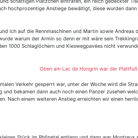
und schattigen Plätzchen eintrafen, ein reich gedeckter Ti
auch hochprozentige Anstiege bewältigt, diese wurden dann
und ich auf die Rennmaschinen und Martin sowie Andreas du
ar wurde warum der Armin so denn er mit wäre sein Trekkin
i den 1000 Schlaglöchern und Kieswegpavées nicht verwunde
Oben am Lac de Hongrin war der Plattfuß
rmalen Verkehr gesperrt war, unter der Woche wird die Stra
g und bekamen dann auch noch einen Panzer zusehen welc
n. Nach einem weiteren Anstieg erreichten wir einen herrli
kleines Stück im Rhônetal entlang und dann war Montreux s