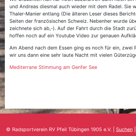
und Andreas diesmal auch wieder mit dem Radel. Sie 
Thaler-Manier entlang (Die älteren Leser dieses Beric
Seiten der französischen Schweiz. Nebenher wurde üb
zeichnete sich ab,-). Auf der Fahrt durch die Stadt zu
hoffen noch auf ein Youtube Video zur genauen Aufklä
Am Abend nach dem Essen ging es noch für ein, zwei P
wir uns dann eine sehr laute Nacht mit vielen Güterzüg
Mediterrane Stimmung am Genfer See
© Radsportverein RV Pfeil Tübingen 1905 e.V. |
Suchen