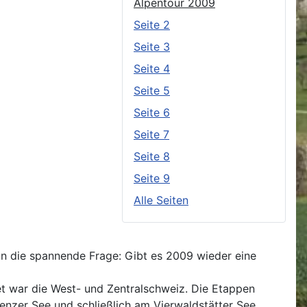
Alpentour 2009
Seite 2
Seite 3
Seite 4
Seite 5
Seite 6
Seite 7
Seite 8
Seite 9
Alle Seiten
nn die spannende Frage: Gibt es 2009 wieder eine
et war die West- und Zentralschweiz. Die Etappen
nzer See und schließlich am Vierwaldstätter See