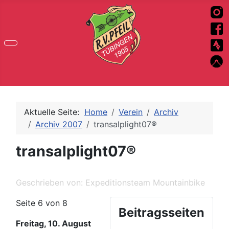
Aktuelle Seite:
Home
Verein
Archiv
Archiv 2007
transalplight07®
transalplight07®
Geschrieben von:
Expeditionsteam Mountainbike
Seite 6 von 8
Beitragsseiten
Freitag, 10. August