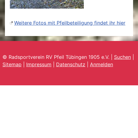
Weitere Fotos mit Pfeilbeteiligung findet ihr hier
© Radsportverein RV Pfeil Tübingen 1905 e.V. |
Suchen
|
Sitemap
|
Impressum
|
Datenschutz
|
Anmelden