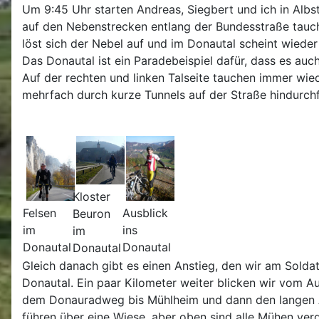
Um 9:45 Uhr starten Andreas, Siegbert und ich in Albs
auf den Nebenstrecken entlang der Bundesstraße tauche
löst sich der Nebel auf und im Donautal scheint wieder
Das Donautal ist ein Paradebeispiel dafür, dass es auch
Auf der rechten und linken Talseite tauchen immer wied
mehrfach durch kurze Tunnels auf der Straße hindurch
Kloster
Felsen
Ausblick
Beuron
im
ins
im
Donautal
Donautal
Donautal
Gleich danach gibt es einen Anstieg, den wir am Solda
Donautal. Ein paar Kilometer weiter blicken wir vom 
dem Donauradweg bis Mühlheim und dann den langen Ans
führen über eine Wiese, aber oben sind alle Mühen verg