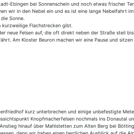
tadt-Ebingen bei Sonnenschein und noch etwas frischer Tem
n wir in den Nebel ein und es ist eine lange Nebelfahrt im
 die Sonne.
 kurzweilige Flachstrecken gibt.
er neue Felsen auf, die oft direkt neben der Straße steil 
fährt. Am Kloster Beuron machen wir eine Pause und sitze
tenfriedhof kurz unterbrechen und einige unbefestigte Met
Aussichtspunkt Knopfmacherfelsen nochmals ins Donautal un
tieg hinauf über Mahlstetten zum Alten Berg bei Böttingen
essen, denn wir haben einen herrlichen Ausblick auf die Al