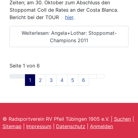
Zeiten; am 30. Oktober zum Abschluss den
Stoppomat Coll de Rates an der Costa Blanca.
Bericht bei der TOUR
hier
.
Weiterlesen: Angela+Lothar: Stoppomat-
Champions 2011
Seite 1 von 6
1
2
3
4
5
6
© Radsportverein RV Pfeil Tübingen 1905 e.V. |
Suchen
|
Sitemap
|
Impressum
|
Datenschutz
|
Anmelden