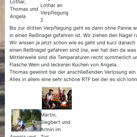
Lothar,
Lothar an
Thomas und
Verpflegung
Angela
2
Bis zur dritten Verpflegung geht es dann ohne Panne we
in einen Reißnagel gefahren ist. Wir ziehen den Nagel r
Wir wissen ja jetzt schon wie es geht und kurz danach 
einen Reißnagel gefahren sind (na, wer hat den da was
Mittlerweile sind die Temperaturen recht sommerlich und
Flasche Wein und leckeren Kuchen von Angela.
Thomas gewinnt bei der anschließenden Verlosung ein 
Alles in allem eine sehr schöne RTF bei der es sich lo
Martin,
Siegbert und
Armin im
Angela und
Ziel